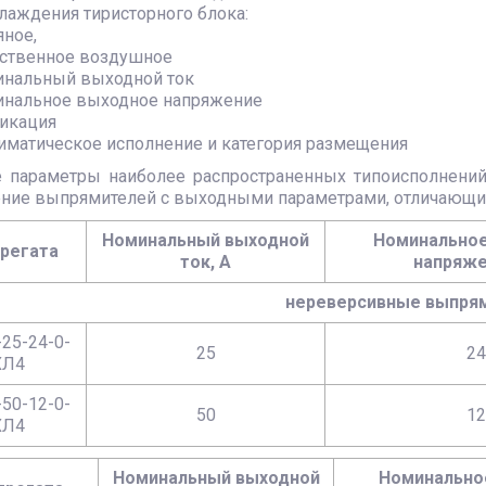
хлаждения тиристорного блока:
ное,
ственное воздушное
минальный выходной ток
минальное выходное напряжение
фикация
иматическое исполнение и категория размещения
 параметры наиболее распространенных типоисполнени
ение выпрямителей с выходными параметрами, отличающим
Номинальный выходной
Номинальное
грегата
ток, А
напряже
нереверсивные выпря
25-24-0-
25
24
ХЛ4
50-12-0-
50
12
ХЛ4
Номинальный выходной
Номинально