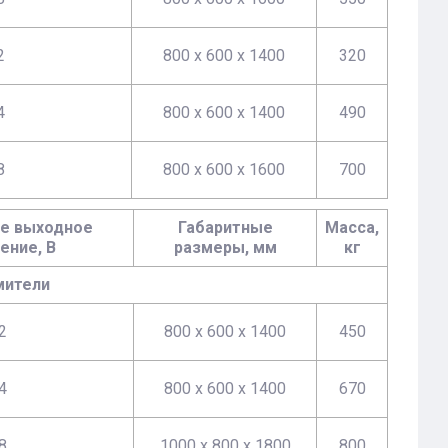
2
800 х 600 х 1400
320
4
800 х 600 х 1400
490
8
800 х 600 х 1600
700
е выходное
Габаритные
Масса,
ение, В
размеры, мм
кг
мители
2
800 х 600 х 1400
450
4
800 х 600 х 1400
670
8
1000 х 800 х 1800
800