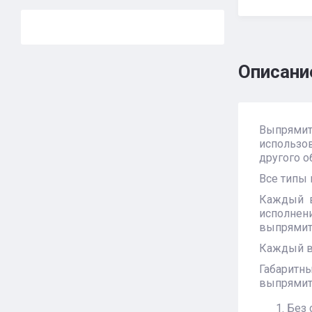
Описани
Выпрямит
использо
другого о
Все типы
Каждый в
исполнен
выпрямите
Каждый в
Габаритн
выпрямит
Без 