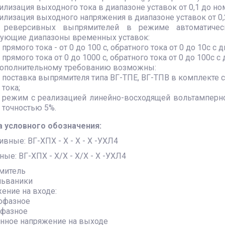
илизация выходного тока в диапазоне уставок от 0,1 до но
илизация выходного напряжения в диапазоне уставок от 0,
 реверсивных выпрямителей в режиме автоматичес
ующие диапазоны временных уставок:
прямого тока - от 0 до 100 с, обратного тока от 0 до 10с с
прямого тока от 0 до 1000 с, обратного тока от 0 до 100с 
ополнительному требованию возможны:
поставка выпрямителя типа ВГ-ТПЕ, ВГ-ТПВ в комплекте 
тока;
режим с реализацией линейно-восходящей вольтамперной
точностью 5%.
а условного обозначения:
вные: ВГ-ХПХ - Х - Х - Х -УХЛ4
ые: ВГ-ХПХ - Х/Х - Х/Х - Х -УХЛ4
ямитель
альваники
жение на входе:
офазное
фазное
янное напряжение на выходе