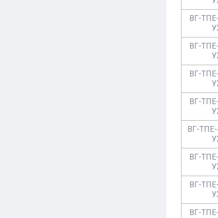
У
ВГ-ТПЕ-
У
ВГ-ТПЕ-
У
ВГ-ТПЕ-
У
ВГ-ТПЕ-
У
ВГ-ТПЕ-
У
ВГ-ТПЕ-
У
ВГ-ТПЕ-
У
ВГ-ТПЕ-