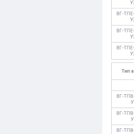
У
ВГ-ТПЕ-
У
ВГ-ТПЕ-
У
ВГ-ТПЕ-
У
Тип 
ВГ-ТПВ-
У
ВГ-ТПВ-
У
ВГ-ТПВ-