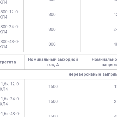
ХЛ4
800-12-0-
800
1
ХЛ4
800-24-0-
800
2
ХЛ4
800-48-0-
800
4
ХЛ4
Номинальный выходной
Номинально
агрегата
ток, А
напряж
нереверсивные выпря
1,6к-12-0-
1600
1
ХЛ4
1,6к-24-0-
1600
2
ХЛ4
1,6к-48-0-
1600
4