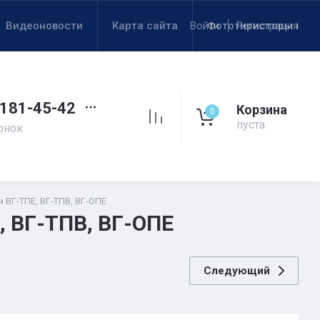
Видеоновости
Карта сайта
Войти
Фототиристоры низ
Регистрация
 181-45-42
Корзина
0
пуста
онок
 ВГ-ТПЕ, ВГ-ТПВ, ВГ-ОПЕ
 ВГ-ТПВ, ВГ-ОПЕ
Следующий