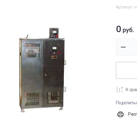
Артикул:
н
0
руб.
К ср
Поделить
Рас