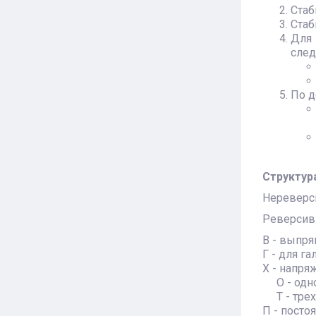
Стаб
Стаб
Для
след
По д
Структур
Нереверси
Реверсивн
В - выпр
Г - для г
Х - напря
О - одн
Т - трех
П - посто