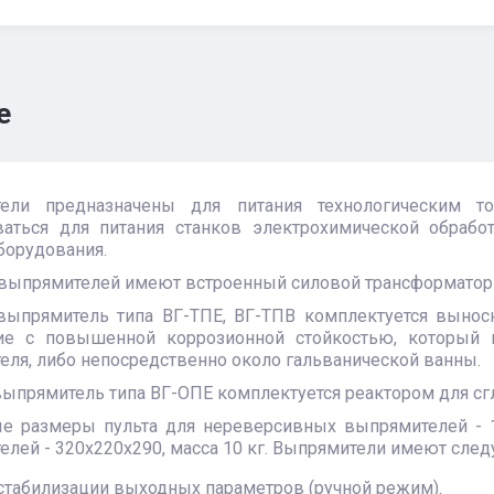
е
ели предназначены для питания технологическим то
ваться для питания станков электрохимической обрабо
борудования.
 выпрямителей имеют встроенный силовой трансформато
ыпрямитель типа ВГ-ТПЕ, ВГ-ТПВ комплектуется вынос
ие с повышенной коррозионной стойкостью, который
ля, либо непосредственно около гальванической ванны.
ыпрямитель типа ВГ-ОПЕ комплектуется реактором для сг
ые размеры пульта для нереверсивных выпрямителей - 1
елей - 320х220х290, масса 10 кг. Выпрямители имеют сл
стабилизации выходных параметров (ручной режим).