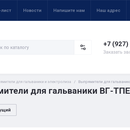
-лист
Новости
Напишите нам
Наш адрес
+7 (927)
Заказать зв
ямители для гальваники и электролиза
/
Выпрямители для гальваники
ители для гальваники ВГ-ТПЕ,
ущий