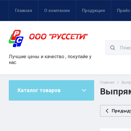
Главная
О компании
Продукция
Прайс
Лучшие цены и качество , покупайе у
нас.
Главная
/
Выпр
Выпрям
Каталог товаров
Предыд