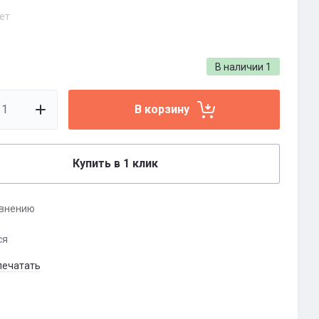
ет
В наличии
1
В корзину
Купить в 1 клик
авнению
ся
печатать