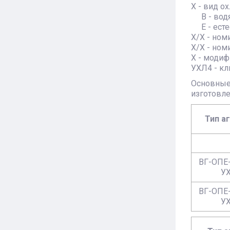
Х - вид о
В - водя
Е - есте
Х/Х - но
Х/Х - но
Х - моди
УХЛ4 - кл
Основные
изготовл
Тип а
ВГ-ОПЕ-
У
ВГ-ОПЕ-
У