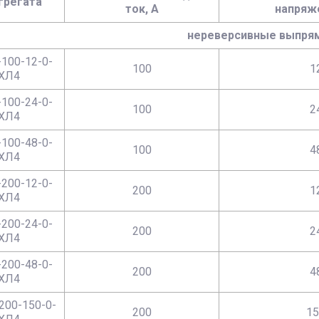
грегата
ток, А
напряже
нереверсивные выпря
100-12-0-
100
1
ХЛ4
100-24-0-
100
2
ХЛ4
100-48-0-
100
4
ХЛ4
200-12-0-
200
1
ХЛ4
200-24-0-
200
2
ХЛ4
200-48-0-
200
4
ХЛ4
200-150-0-
200
15